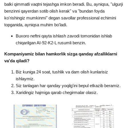
balki qimmatli vaqtni tejashga imkon beradi. Bu, ayniqsa, "ulgurji
benzinni qayerdan sotib olish kerak" va "bundan foyda
ko'rishingiz mumkinmi" degan savollar professional echimini
topganida, ayniqsa muhim bo'ladi.
Buxoro neftni qayta ishlash zavodi tomonidan ishlab
chiqarilgan AI-92-K2-L rusumli benzin.
Kompaniyamiz bilan hamkorlik sizga qanday afzalliklarni
va'da qiladi?
Biz kuniga 24 soat, tushlik va dam olish kunlarisiz
ishlaymiz.
Siz tanlagan har qanday yoqilg'ini bepul etkazib beramiz.
Xaridingiz hajmiga qarab chegirmalar olasiz.