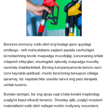
Benzinni ommaviy sotib olish to'g'risidagi qaror quyidagi
omillarga - neft mahsulotlarini saqlash paytida xavfsizligini
ta'minlashning texnik maqsadga muvofiqligi, korxonaning ishlab
chiqarish ehtiyojlari, shuningdek iqtisodiy maqsadga muvofiq
ravishda shakllantiriladi. Bizning kompaniyamizda benzin narxi
sizni hayratda qoldiradi, chunki benzinning benuqson sifatiga
qaramay, biz raqobatchilar orasida narxni eng past darajada
ushlab turamiz.
Bundan tashqari, biz eng qisqa vaqt ichida kerakli miqdordagi
yoqilg'ini bepul etkazib beramiz. Shunday qilib, yoqilg'i-moylash
materiallarini sotib olish nafaqat muhim moliyaviy resurslarni,