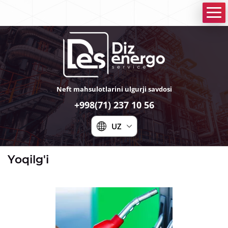
Neft mahsulotlarini ulgurji savdosi
+998(71) 237 10 56
UZ
Yoqilg'i